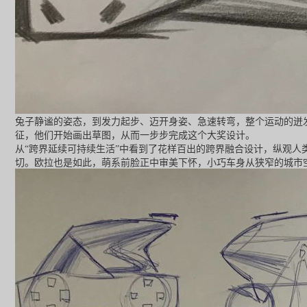
兔子静谧的姿态，到发力起步、迈开身姿、急速转弯，整个运动的迸
征，他们开始画出草图，从而一步步完成这个大奖设计。
从“跨界延续可持续生活”中看到了花样百出的跨界融合设计，纵观
切。欧拉也是如此，萌系前脸正中审美下怀，小巧车身从狭窄的城市