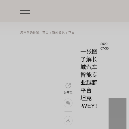
您当前的位置：
首页
>
新闻资讯
>
正文
2020-
07-30
一张图
了解长
城汽车
智能专
业越野
平台—
分享至
坦克
·WEY！