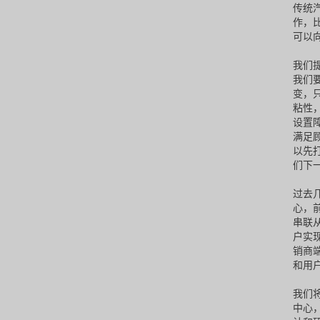
传统
作，
可以
我们
我们
变，
粘性
设置
满足
以先
们下
过去
心，
串联
户实
销商
和用
我们
中心