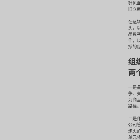
针见
旧立
在这
头，
品数
作，
撑的
组
两
一是
争、
为商
路径
二是
公司
炮火
单元