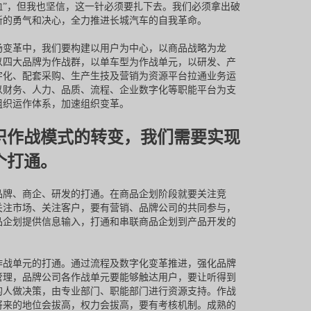
血”，但我也坚信，这一针必须要扎下去。我们必须拿出破
新的勇气和决心，全力推进长城汽车的自我革命。
场变革中，我们要构建以用户为中心，以商品战略为龙
以四大品牌为作战群，以单车型为作战单元，以研发、产
字化、配套采购、生产生技及营销为资源平台拉通业务运
以财务、人力、品质、流程、企业数字化等职能平台为支
组织运作体系，加速组织变革。
织作战模式的转变，我们需要实现
个打通。
品牌、商企、研发的打通。在商品企划阶段就要关注竞
关注市场、关注客户，要有营销、品牌公司的共同参与，
品企划提供信息输入，打通和串联商品企划到产品开发的
。
作战单元的打通。通过流程及数字化变革推进，强化品牌
管理，品牌公司各作战单元要能够触达用户，要让听得到
的人做决策，由专业部门、职能部门进行资源支持。作战
将来的地位会拔高，权力会拔高，要有考核机制。成熟的