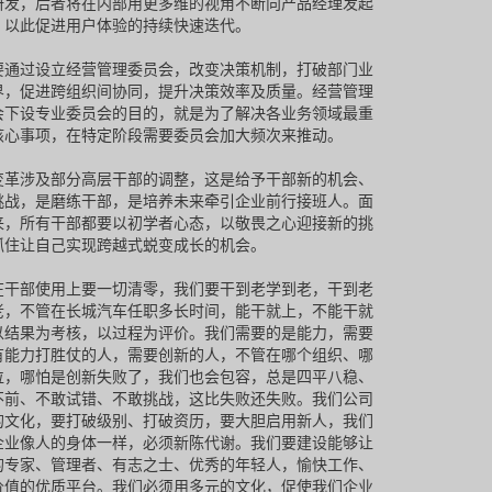
研发，后者将在内部用更多维的视角不断向产品经理发起
，以此促进用户体验的持续快速迭代。
要通过设立经营管理委员会，改变决策机制，打破部门业
界，促进跨组织间协同，提升决策效率及质量。经营管理
会下设专业委员会的目的，就是为了解决各业务领域最重
核心事项，在特定阶段需要委员会加大频次来推动。
变革涉及部分高层干部的调整，这是给予干部新的机会、
挑战，是磨练干部，是培养未来牵引企业前行接班人。面
来，所有干部都要以初学者心态，以敬畏之心迎接新的挑
抓住让自己实现跨越式蜕变成长的机会。
在干部使用上要一切清零，我们要干到老学到老，干到老
老，不管在长城汽车任职多长时间，能干就上，不能干就
以结果为考核，以过程为评价。我们需要的是能力，需要
有能力打胜仗的人，需要创新的人，不管在哪个组织、哪
位，哪怕是创新失败了，我们也会包容，总是四平八稳、
不前、不敢试错、不敢挑战，这比失败还失败。我们公司
的文化，要打破级别、打破资历，要大胆启用新人，我们
企业像人的身体一样，必须新陈代谢。我们要建设能够让
的专家、管理者、有志之士、优秀的年轻人，愉快工作、
价值的优质平台。我们必须用多元的文化，促使我们企业