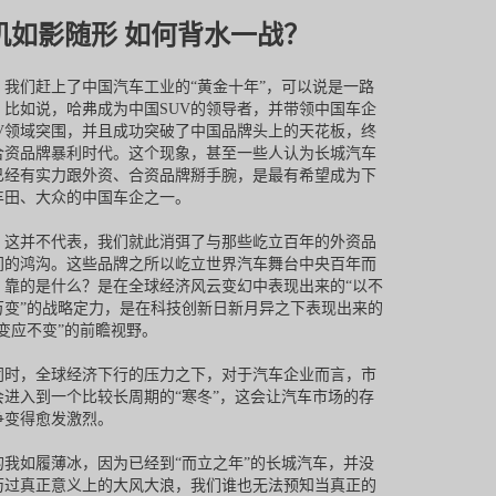
机如影随形 如何背水一战？
，我们赶上了中国汽车工业的“黄金十年”，可以说是一路
。比如说，哈弗成为中国SUV的领导者，并带领中国车企
UV领域突围，并且成功突破了中国品牌头上的天花板，终
合资品牌暴利时代。这个现象，甚至一些人认为长城汽车
已经有实力跟外资、合资品牌掰手腕，是最有希望成为下
丰田、大众的中国车企之一。
，这并不代表，我们就此消弭了与那些屹立百年的外资品
间的鸿沟。这些品牌之所以屹立世界汽车舞台中央百年而
，靠的是什么？是在全球经济风云变幻中表现出来的“以不
万变”的战略定力，是在科技创新日新月异之下表现出来的
万变应不变”的前瞻视野。
同时，全球经济下行的压力之下，对于汽车企业而言，市
会进入到一个比较长周期的“寒冬”，这会让汽车市场的存
争变得愈发激烈。
的我如履薄冰，因为已经到“而立之年”的长城汽车，并没
历过真正意义上的大风大浪，我们谁也无法预知当真正的