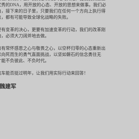
优秀的DNA，用开放的心态、开放的思想来做事。我们必
白，接下来的日子里，只要我们在任何一个方向上执行得
位，都有可能导致全球化战略的失败。
要有变革的决心，更要有加速变革的行动，我们的改革刚
始，必须大刀阔斧地去做。
唯有常怀感恩之心与敬畏之心，以空杯归零的心态重新出
以向死而生的勇气直面挑战，以坚如磐石的信念勇往无
才能不负彼此、不负时代。
汽车能否挺过明年，让我们用实际行动来回答！
魏建军