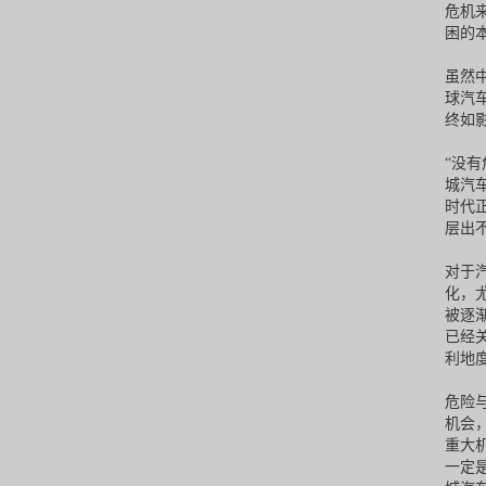
危机
困的
虽然
球汽
终如
“没
城汽
时代
层出
对于
化，
被逐
已经
利地
危险
机会
重大
一定