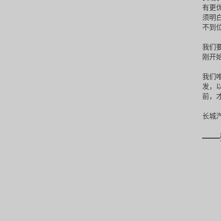
有更
须明
不到
我们
刚开
我们
发，
前，
长城
——