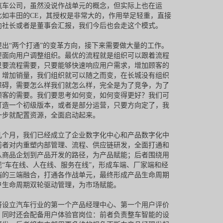
汽车公司，虽然没说作战单元的概念，但实际上也在运
比如丰田的CE，其授权是非常大的，作用举足轻重，直接
向社长或者是董事会汇报，我们今后也会走这个模式。
提出“两个打通”的变革方向，接下来需要做大量的工作。
要面向用户调整组织。最优的流程就是组织可以跟着流程
只要流程需要，只要能够快速响应用户需求，增加顾客的
，增加销量，我们组织就可以随之而变，在长城没有组织
障碍，需要怎么样我们就怎么样，完全是为了竞争，为了
顾客的需要。我们要思考如何变，如何变得更好？我们可
打造一个初级版本，或者是部分运营，只要方向定了，我
一步就配置资源，全面启动起来。
几个月，我们已经成立了企业数字化中心和产品数字化中
前者对内重塑内部管理、流程、供应链研发，全面打通和
从商品企划到产品开发的路径，为产品赋能；后者围绕用
现“车在线、人在线、服务在线”，形成车端、厂家端和经
端的三端融合，打通各作战单元，最终形成产品生命周期
户生命周期双轮驱动管理，为市场赋能。
将设立汽车行业的第一个产品经理中心、第一个用户评价
，同时还会配备用户体验官岗位：前者负责整车智能的设