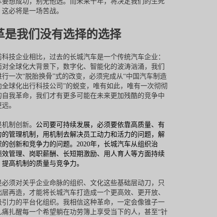
车要想成功，别无他选。而未来十年，将决定我们的生死
，这必将是一场苦战。
革是我们没有选择的选择
前科技企业相比，过去的长城汽车是一个传统汽车企业：
面对全球化大背景下，数字化、智能化的波涛汹涌，我们
进行一次“脱胎换骨”式的改变，必须完成从“中国汽车制造
向全球化出行科技公司”的蜕变，唯有如此，唯有一次彻彻
的自我革命，我们才有更多可能在未来更加残酷的竞争中
更远。
是机制创新。
公司要可持续发展，必须要依靠高质量、有
力的管理机制，用机制去解决员工动力和活力的问题，解
织的创新和竞争力的问题。2020年，长城汽车从组织治
绩效管理、岗职薪酬、长短期激励、用人育人等方面持续
，提高机制的质量与竞争力。
是必须对关乎企业命脉的组织、文化这些基础层动刀，只
础层再造，才能将长城汽车打造成一个更高效、更开放、
吸引力的平台化组织。我相信这种革命，一定会像锥子一
扎痛扎醒每一个希望躺在功劳簿上享受当下的人，甚至“针