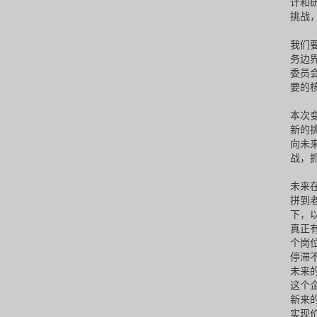
计和
挑战
我们
务边
委员
要的
本次
新的
向未
战，
未来
拼到
下，
真正
个岗
停滞
未来
这个
新来
实现