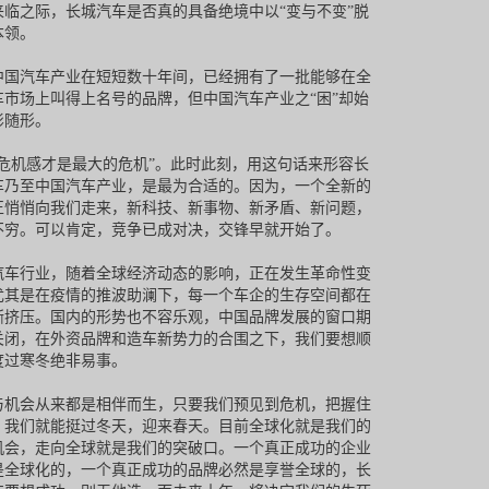
来临之际，长城汽车是否真的具备绝境中以“变与不变”脱
本领。
中国汽车产业在短短数十年间，已经拥有了一批能够在全
车市场上叫得上名号的品牌，但中国汽车产业之“困”却始
影随形。
有危机感才是最大的危机”。此时此刻，用这句话来形容长
车乃至中国汽车产业，是最为合适的。因为，一个全新的
正悄悄向我们走来，新科技、新事物、新矛盾、新问题，
不穷。可以肯定，竞争已成对决，交锋早就开始了。
汽车行业，随着全球经济动态的影响，正在发生革命性变
尤其是在疫情的推波助澜下，每一个车企的生存空间都在
渐挤压。国内的形势也不容乐观，中国品牌发展的窗口期
关闭，在外资品牌和造车新势力的合围之下，我们要想顺
度过寒冬绝非易事。
与机会从来都是相伴而生，只要我们预见到危机，把握住
，我们就能挺过冬天，迎来春天。目前全球化就是我们的
机会，走向全球就是我们的突破口。一个真正成功的企业
是全球化的，一个真正成功的品牌必然是享誉全球的，长