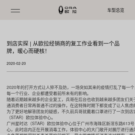
车型总览
到店实探 | 从欧拉经销商的复工作业看到一个品
牌，暖心而硬核！
2020-02-20
2020年的打开方式让人猝不及防，一场突如其来的疫情打乱了每一
每一个行业、企业都遭受着前所未有的影响。
随着近期越来越多的企业复工，兵哥在后台也收到越来越多团友们关
通消费者日常再普通不过的操作，在这特殊时期下都变成了让人焦虑
为了更好地解答团友的疑惑，不久前兵哥就戴着口罩进行了一次到店
（STAR）欧拉体验中心。
广州星时达（STAR）欧拉体验中心位于广州市海珠区新滘东路61
心，此时店内正在开展消毒工作，体验中心的大门敞开对展厅进行通