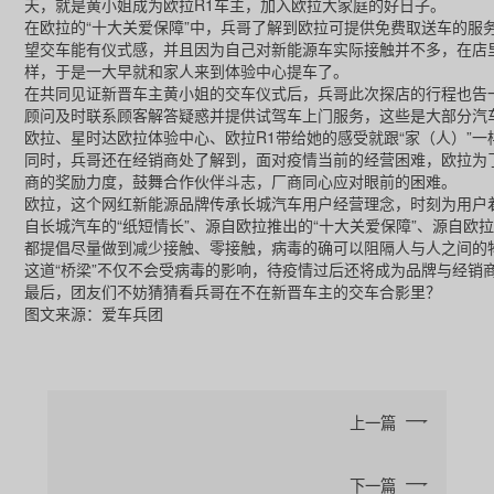
天，就是黄小姐成为欧拉R1车主，加入欧拉大家庭的好日子。
在欧拉的“十大关爱保障”中，兵哥了解到欧拉可提供免费取送车的
望交车能有仪式感，并且因为自己对新能源车实际接触并不多，在店
样，于是一大早就和家人来到体验中心提车了。
在共同见证新晋车主黄小姐的交车仪式后，兵哥此次探店的行程也告
顾问及时联系顾客解答疑惑并提供试驾车上门服务，这些是大部分汽
欧拉、星时达欧拉体验中心、欧拉R1带给她的感受就跟“家（人）”一
同时，兵哥还在经销商处了解到，面对疫情当前的经营困难，欧拉为
商的奖励力度，鼓舞合作伙伴斗志，厂商同心应对眼前的困难。
欧拉，这个网红新能源品牌传承长城汽车用户经营理念，时刻为用户着
自长城汽车的“纸短情长”、源自欧拉推出的“十大关爱保障”、源自
都提倡尽量做到减少接触、零接触，病毒的确可以阻隔人与人之间的
这道“桥梁”不仅不会受病毒的影响，待疫情过后还将成为品牌与经销
最后，团友们不妨猜猜看兵哥在不在新晋车主的交车合影里？
图文来源：爱车兵团
上一篇
下一篇