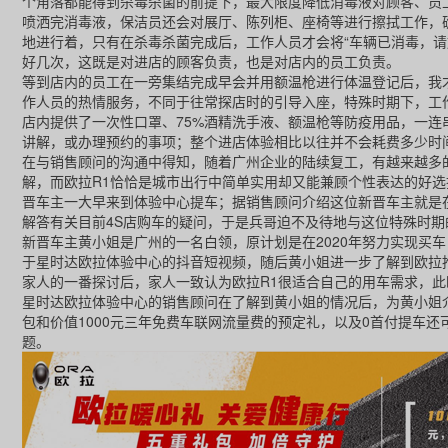
个角落都能得到杀毒杀菌的前提下，最大限度降低消毒液对顾客、员
喷洒完消毒液，保洁员还会对展厅、陈列柜、座椅等进行擦拭工作，
地进行着，只有在杀毒杀菌完成后，工作人员才会将“车辆已消毒，
好几次，这既是对进店的顾客负责，也是对店内的员工负责。
等到店内的员工在一旁集结完成早会并用额温枪进行体温登记后，我才
作人员的热情服务，不同于往常探店时的引导入座，特殊时期下，工
店内提供了一次性口罩、75%酒精洗手液、额温枪等防疫用品，一
讲解，或办理预约的事项；整个进店体验相比以往并不会耗费多少时
在与销售顾问的沟通中得知，随着广州企业的陆续复工，有越来越多
解，而欧拉R1恰恰是城市出行中简单实用却又能兼顾个性表达的好
晋车主一大早来到体验中心提车；据销售顾问介绍这位新晋车主就是
解答有关目前4S店购车的疑问，于是兵哥迫不及待地与这位特殊时
新晋车主黄小姐是广州的一名白领，原计划是在2020年努力实现买
于星时达欧拉体验中心的抖音短视频，随后黄小姐进一步了解到欧拉
家人的一番探讨后，家人一致认为欧拉R1很适合自己的用车需求，
星时达欧拉体验中心的销售顾问在了解到黄小姐的情况后，为黄小姐介绍
包和价值1000元三年免费车联网流量费的预定礼，以及0首付提车还
题。