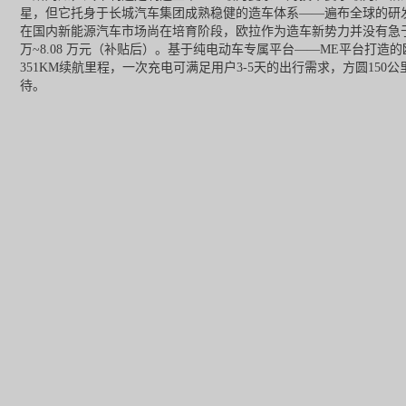
星，但它托身于长城汽车集团成熟稳健的造车体系——
遍布全球的研
在国内新能源汽车市场尚在培育阶段，欧拉作为造车新势力并没有急于求成
万~8.08 万元（补贴后）。基于纯电动车专属平台——ME平台打
351KM续航里程，一次充电可满足用户3-5天的出行需求，方圆1
待。