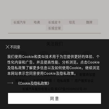
长城汽车
哈弗
长城皮卡
坦克
魏牌
长城全球
关注我们
不同意
我们使用Cookie和类似技术用于为您提供更好的体验、个
性化内容和广告，并且提高性能、分析浏览。点击Cookie
及隐私政策了解更多信息以及如何使用Cookie。继续浏览
本网站表示您同意使用Cookie及隐私政策。
环保信息公开
维修信息公开
招商加盟
配套商加盟
招贤纳士
车机隐私政策
隐私政策
用户服务协议
《Cookie及隐私政策》
长城汽车股份有限公司
冀ICP备05008632号-30
增值电信业务经营许可证：合字B2-20220267
同 意
客服电话：400-666-1990