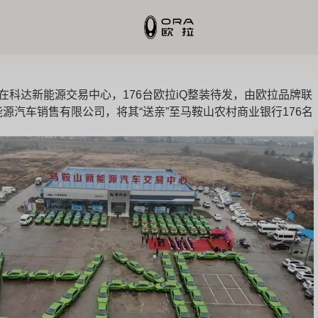
，在科达新能源交易中心，176台欧拉iQ整装待发，由欧拉品牌联
源汽车销售有限公司，将其“送亲”至马鞍山农村商业银行176名