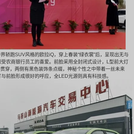
界轿跑SUV风格的欧拉iQ，穿上春装“绿衣裳”后，呈现出无与
颇受农商银行员工的喜爱。前脸采用全封闭式设计，L型前大灯
O贯穿，两侧有黑色装饰条点缀，神秘个性之中带着一丝未来
灯与前脸形成很好的呼应，全LED光源则具有科技感。