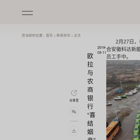
您当前的位置：
首页
>
新闻资讯
>
正文
2月27日
2019-
合安徽科达新能
03-11
欧
员工手中。
拉
与
农
商
银
分享至
行
“喜
结
姻
亲”