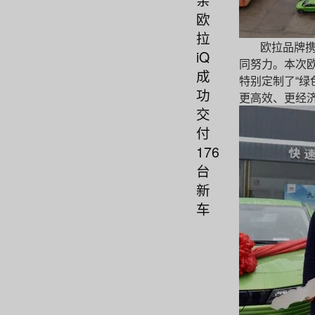
欧
拉
欧拉品牌
iQ
同努力。本次
成
特别定制了“绿
功
更高效、更经
交
付
176
台
新
车