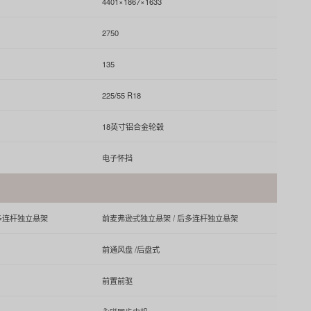
4401×1867×1633
2750
135
225/55 R18
18英寸铝合金轮毂
电子怀挡
后多连杆独立悬架
前麦弗逊式独立悬架 / 后多连杆独立悬架
前通风盘 /后盘式
前置前驱