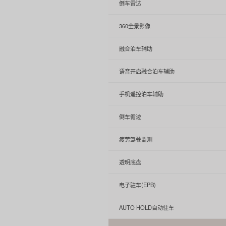
倒车雷达
360全景影像
融合泊车辅助
语音开启融合泊车辅助
手机遥控泊车辅助
倒车循迹
疲劳驾驶监测
透明底盘
电子驻车(EPB)
AUTO HOLD自动驻车