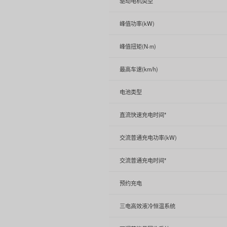
驱动电机类型
峰值功率(kW)
峰值扭矩(N·m)
最高车速(km/h)
电池类型
直流快速充电时间*
交流普通充电功率(kW)
交流普通充电时间*
预约充电
三电高效液冷恒温系统