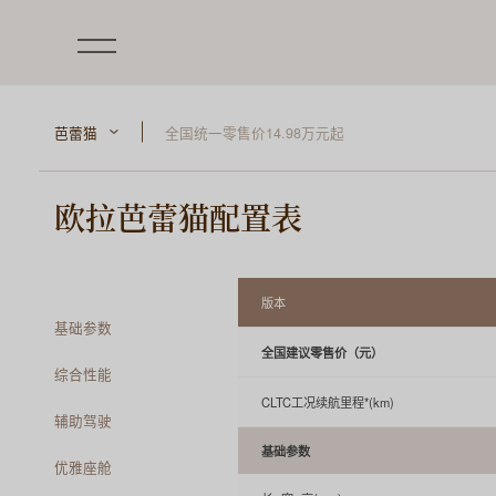
芭蕾猫
全国统一零售价14.98万元起
欧拉芭蕾猫配置表
版本
基础参数
全国建议零售价（元）
综合性能
CLTC工况续航里程*(km)
辅助驾驶
基础参数
优雅座舱