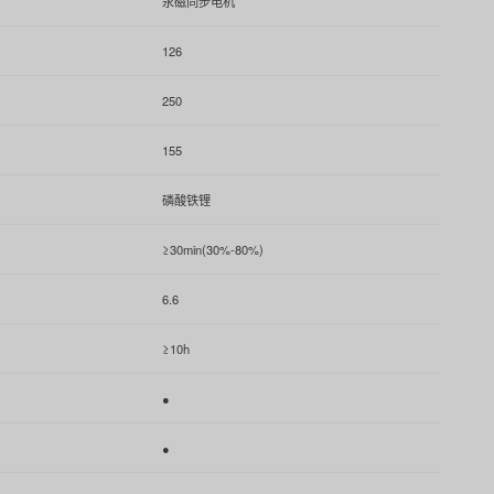
永磁同步电机
126
250
155
磷酸铁锂
≥30min(30%-80%)
6.6
≥10h
●
●