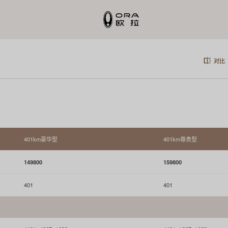
对比
401km豪华型
401km尊贵型
149800
159800
401
401