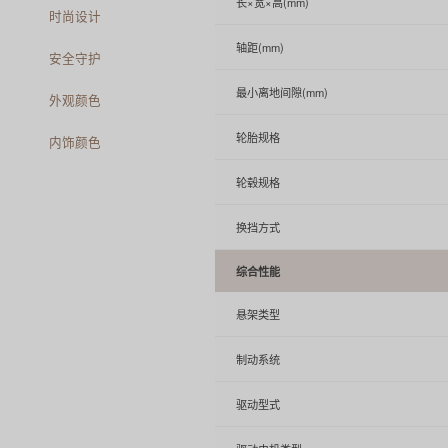
长×宽×高(mm)
时尚设计
轴距(mm)
安全守护
最小离地间隙(mm)
外观颜色
轮胎规格
内饰颜色
轮毂规格
换挡方式
综合性能
悬架类型
制动系统
驱动型式