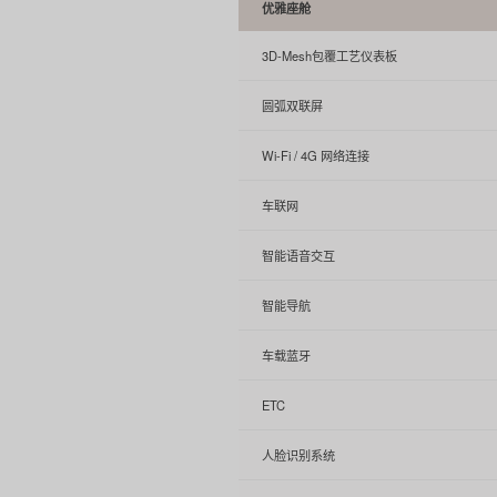
优雅座舱
3D-Mesh包覆工艺仪表板
圆弧双联屏
Wi-Fi / 4G 网络连接
车联网
智能语音交互
智能导航
车载蓝牙
ETC
人脸识别系统