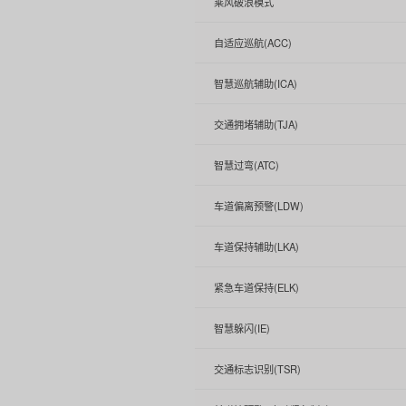
乘风破浪模式
自适应巡航(ACC)
智慧巡航辅助(ICA)
交通拥堵辅助(TJA)
智慧过弯(ATC)
车道偏离预警(LDW)
车道保持辅助(LKA)
紧急车道保持(ELK)
智慧躲闪(IE)
交通标志识别(TSR)