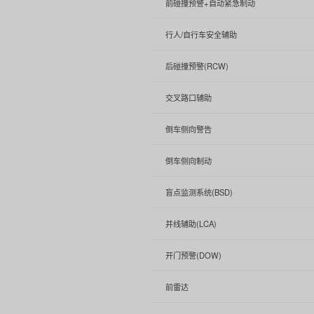
前碰撞预警+自动紧急制动
行人/自行车安全辅助
后碰撞预警(RCW)
交叉路口辅助
倒车侧向警告
倒车侧向制动
盲点监测系统(BSD)
并线辅助(LCA)
开门预警(DOW)
前雷达