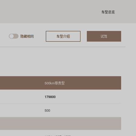
车型总览
隐藏相同
车型介绍
试驾
500km尊贵型
179800
500